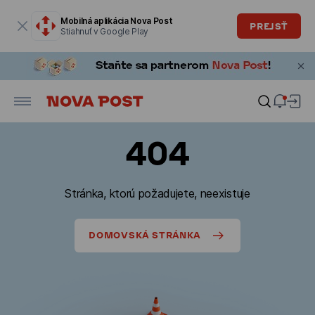
Modálne okno je otvorené
Mobilná aplikácia Nova Post
PREJSŤ
Stiahnuť v Google Play
404
Stránka, ktorú požadujete, neexistuje
DOMOVSKÁ STRÁNKA