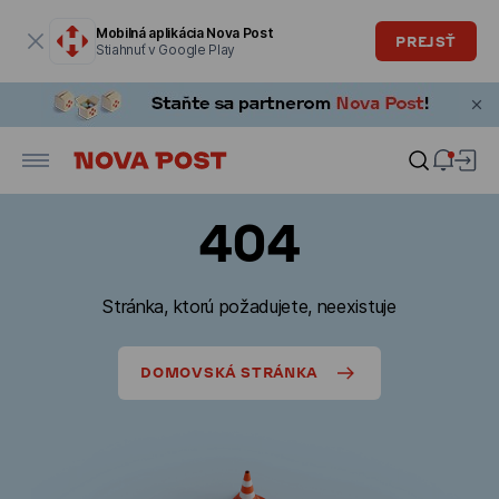
Modálne okno je otvorené
Mobilná aplikácia Nova Post
PREJSŤ
Stiahnuť v Google Play
404
Stránka, ktorú požadujete, neexistuje
DOMOVSKÁ STRÁNKA