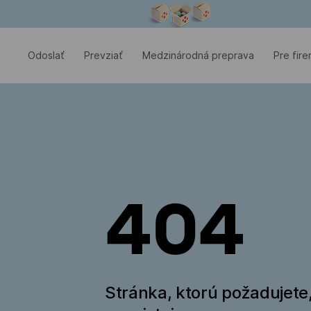
Modálne okno je otvorené
Odoslať
Prevziať
Medzinárodná preprava
Pre fir
404
Stránka, ktorú požadujete