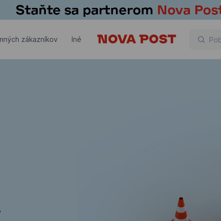
emných zákazníkov
Iné
,