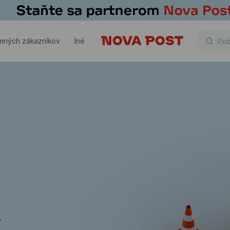
emných zákazníkov
Iné
,