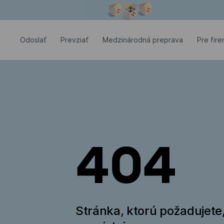
Modálne okno je otvorené
Odoslať
Prevziať
Medzinárodná preprava
Pre fir
404
Stránka, ktorú požadujete