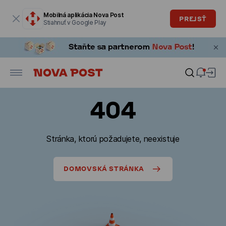
Modálne okno je otvorené
Mobilná aplikácia Nova Post
PREJSŤ
Stiahnuť v Google Play
404
Stránka, ktorú požadujete, neexistuje
DOMOVSKÁ STRÁNKA