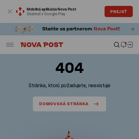
Modálne okno je otvorené
Mobilná aplikácia Nova Post
PREJSŤ
Stiahnuť v Google Play
404
Stránka, ktorú požadujete, neexistuje
DOMOVSKÁ STRÁNKA