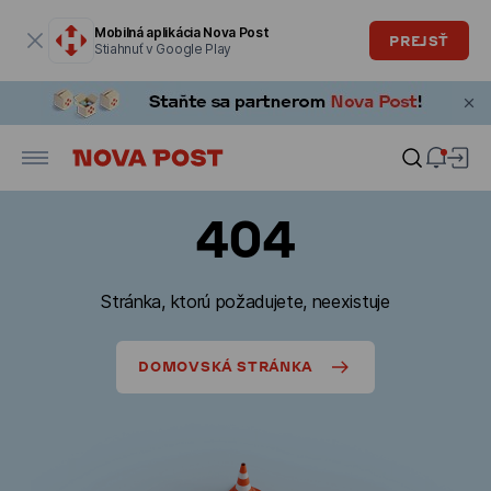
Modálne okno je otvorené
Mobilná aplikácia Nova Post
PREJSŤ
Stiahnuť v Google Play
404
Stránka, ktorú požadujete, neexistuje
DOMOVSKÁ STRÁNKA