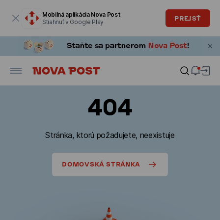
Modálne okno je otvorené
Mobilná aplikácia Nova Post
PREJSŤ
Stiahnuť v Google Play
404
Stránka, ktorú požadujete, neexistuje
DOMOVSKÁ STRÁNKA