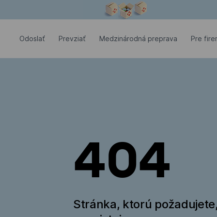
Modálne okno je otvorené
Odoslať
Prevziať
Medzinárodná preprava
Pre fir
404
Stránka, ktorú požadujete