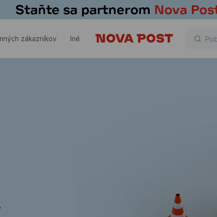
emných zákazníkov
Iné
,