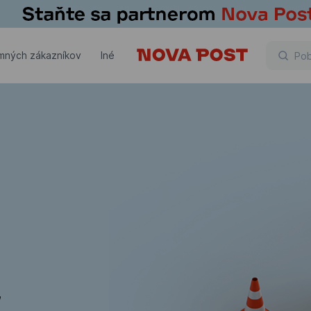
emných zákazníkov
Iné
,