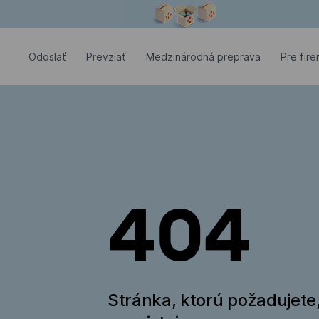
Modálne okno je otvorené
Odoslať
Prevziať
Medzinárodná preprava
Pre fir
404
Stránka, ktorú požadujete