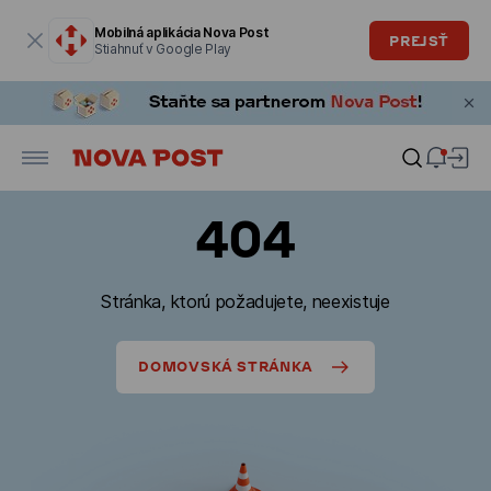
Modálne okno je otvorené
Mobilná aplikácia Nova Post
PREJSŤ
Stiahnuť v Google Play
404
Stránka, ktorú požadujete, neexistuje
DOMOVSKÁ STRÁNKA