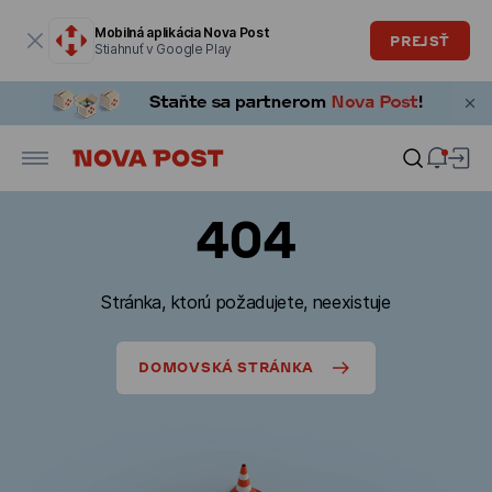
Modálne okno je otvorené
Mobilná aplikácia Nova Post
PREJSŤ
Stiahnuť v Google Play
404
Stránka, ktorú požadujete, neexistuje
DOMOVSKÁ STRÁNKA