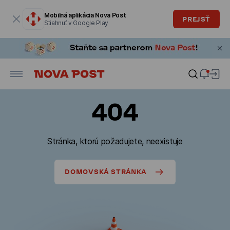
Modálne okno je otvorené
Mobilná aplikácia Nova Post
PREJSŤ
Stiahnuť v Google Play
404
Stránka, ktorú požadujete, neexistuje
DOMOVSKÁ STRÁNKA