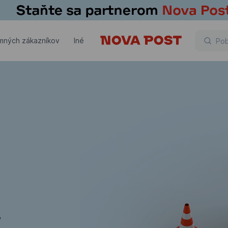
emných zákazníkov
Iné
,