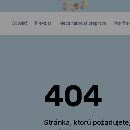
Modálne okno je otvorené
Odoslať
Prevziať
Medzinárodná preprava
Pre fir
404
Stránka, ktorú požadujete