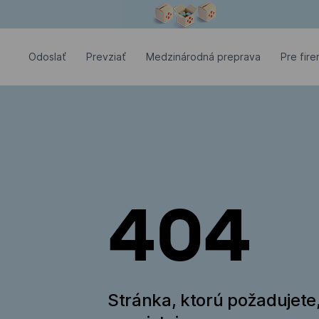
Modálne okno je otvorené
Odoslať
Prevziať
Medzinárodná preprava
Pre fir
404
Stránka, ktorú požadujete