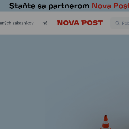
emných zákazníkov
Iné
,