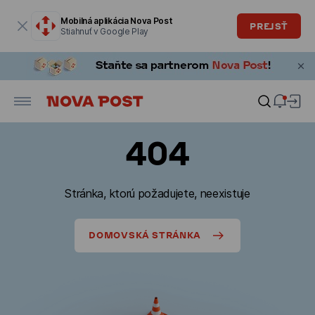
Modálne okno je otvorené
Mobilná aplikácia Nova Post
PREJSŤ
Stiahnuť v Google Play
404
Stránka, ktorú požadujete, neexistuje
DOMOVSKÁ STRÁNKA