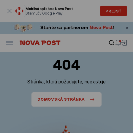
Modálne okno je otvorené
Mobilná aplikácia Nova Post
PREJSŤ
Stiahnuť v Google Play
404
Stránka, ktorú požadujete, neexistuje
DOMOVSKÁ STRÁNKA