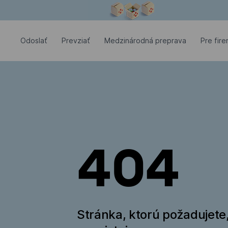
Modálne okno je otvorené
Odoslať
Prevziať
Medzinárodná preprava
Pre fir
404
Stránka, ktorú požadujete