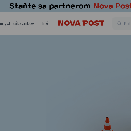
emných zákazníkov
Iné
,