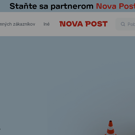
emných zákazníkov
Iné
,