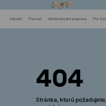
Modálne okno je otvorené
Odoslať
Prevziať
Medzinárodná preprava
Pre fir
404
Stránka, ktorú požadujete