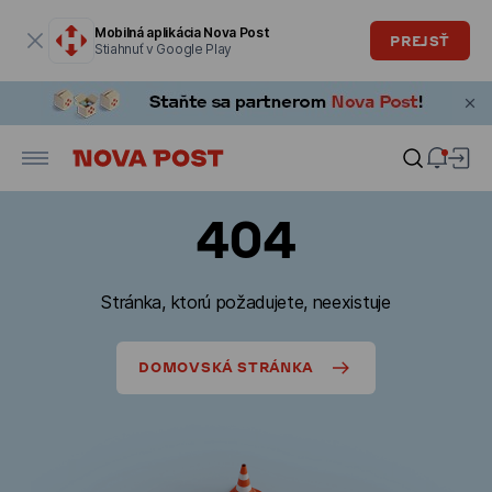
Modálne okno je otvorené
Mobilná aplikácia Nova Post
PREJSŤ
Stiahnuť v Google Play
404
Stránka, ktorú požadujete, neexistuje
DOMOVSKÁ STRÁNKA