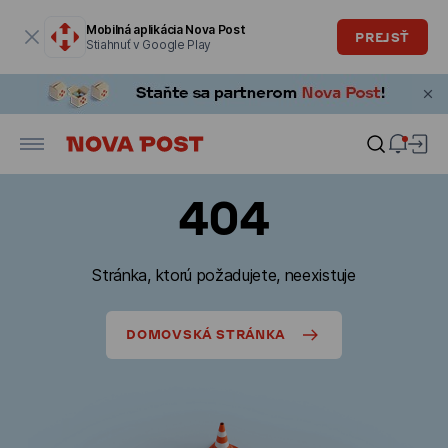
Modálne okno je otvorené
Mobilná aplikácia Nova Post
PREJSŤ
Stiahnuť v Google Play
404
Stránka, ktorú požadujete, neexistuje
DOMOVSKÁ STRÁNKA