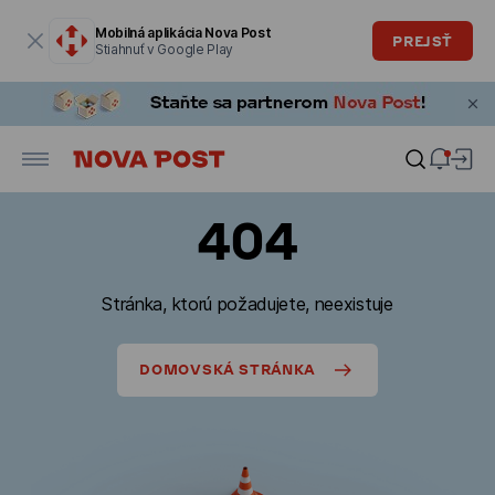
Modálne okno je otvorené
Mobilná aplikácia Nova Post
PREJSŤ
Stiahnuť v Google Play
404
Stránka, ktorú požadujete, neexistuje
DOMOVSKÁ STRÁNKA