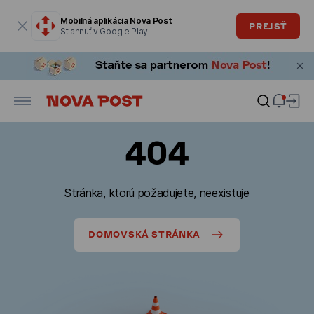
Modálne okno je otvorené
Mobilná aplikácia Nova Post
PREJSŤ
Stiahnuť v Google Play
404
Stránka, ktorú požadujete, neexistuje
DOMOVSKÁ STRÁNKA