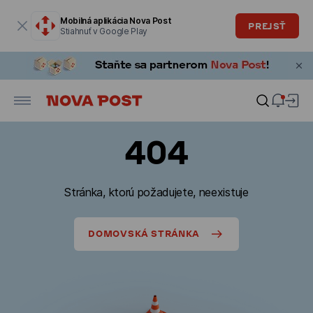
Modálne okno je otvorené
Mobilná aplikácia Nova Post
PREJSŤ
Stiahnuť v Google Play
404
Stránka, ktorú požadujete, neexistuje
DOMOVSKÁ STRÁNKA