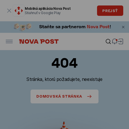
Modálne okno je otvorené
Mobilná aplikácia Nova Post
PREJSŤ
Stiahnuť v Google Play
404
Stránka, ktorú požadujete, neexistuje
DOMOVSKÁ STRÁNKA