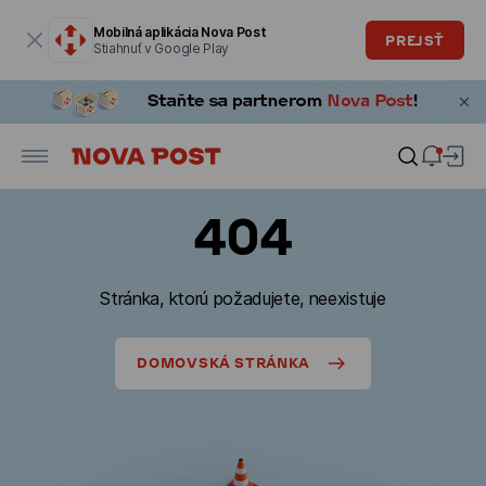
Modálne okno je otvorené
Mobilná aplikácia Nova Post
PREJSŤ
Stiahnuť v Google Play
404
Stránka, ktorú požadujete, neexistuje
DOMOVSKÁ STRÁNKA