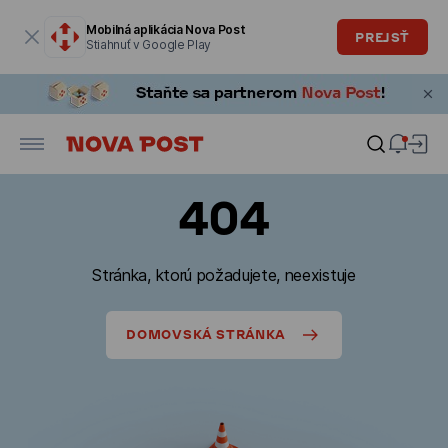
Modálne okno je otvorené
Mobilná aplikácia Nova Post
PREJSŤ
Stiahnuť v Google Play
404
Stránka, ktorú požadujete, neexistuje
DOMOVSKÁ STRÁNKA