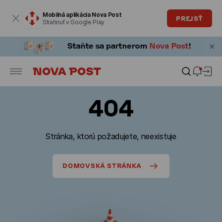
Modálne okno je otvorené
Mobilná aplikácia Nova Post
PREJSŤ
Stiahnuť v Google Play
404
Stránka, ktorú požadujete, neexistuje
DOMOVSKÁ STRÁNKA