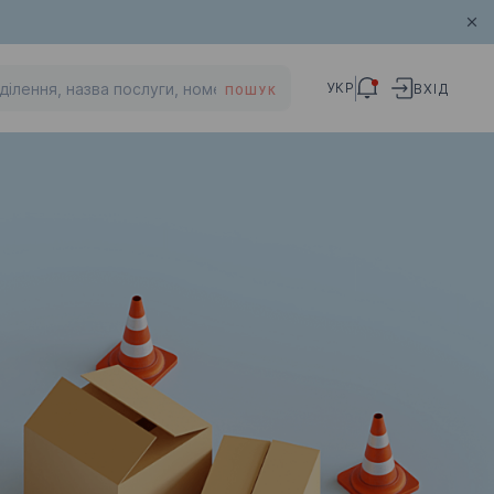
УКР
ВХІД
ПОШУК