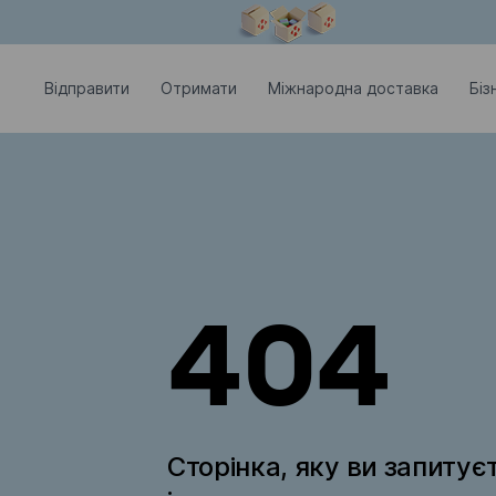
Модальне вікно відкрите
Відправити
Отримати
Міжнародна доставка
Біз
404
Сторінка, яку ви запитує