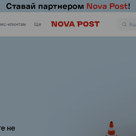
нес-клієнтам
Ще
те не