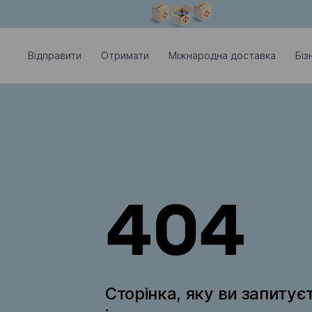
Модальне вікно відкрите
Відправити
Отримати
Міжнародна доставка
Біз
404
Сторінка, яку ви запитує