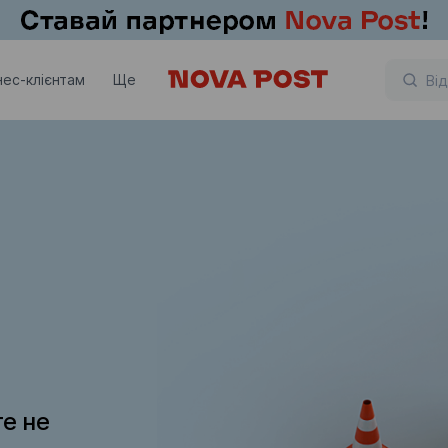
нес-клієнтам
Ще
те не