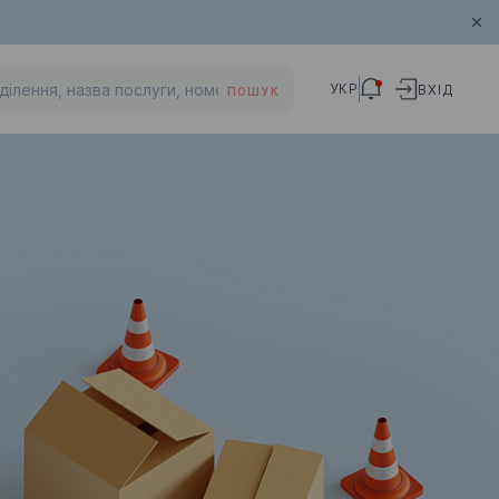
УКР
ВХІД
ПОШУК