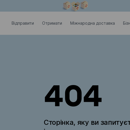
Модальне вікно відкрите
Відправити
Отримати
Міжнародна доставка
Біз
404
Сторінка, яку ви запитує