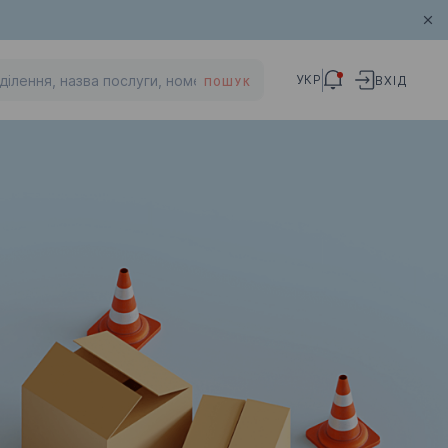
УКР
ВХІД
ПОШУК