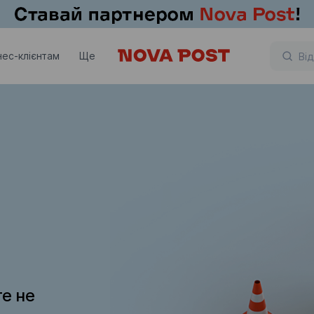
нес-клієнтам
Ще
те не