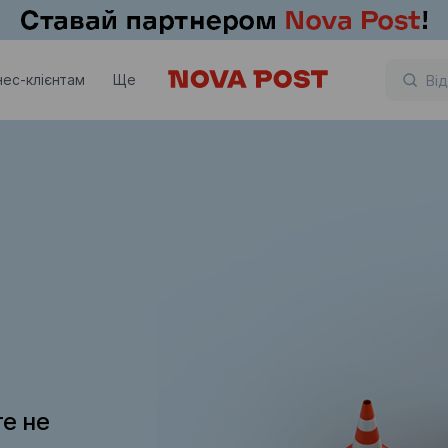
нес-клієнтам
Ще
те не