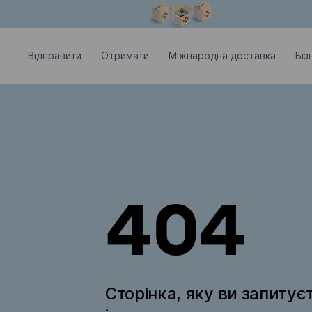
Модальне вікно відкрите
Відправити
Отримати
Міжнародна доставка
Біз
404
Сторінка, яку ви запитує