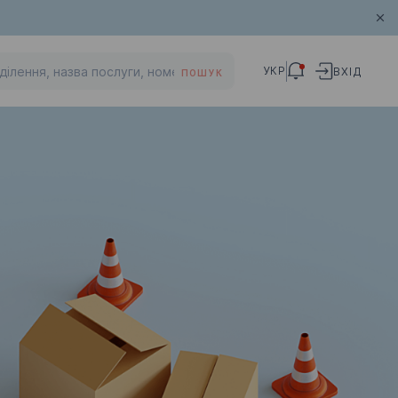
УКР
ВХІД
ПОШУК