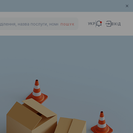
УКР
ВХІД
ПОШУК