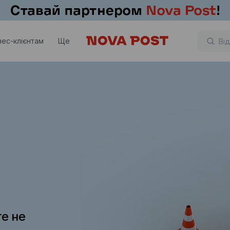
нес-клієнтам
Ще
те не