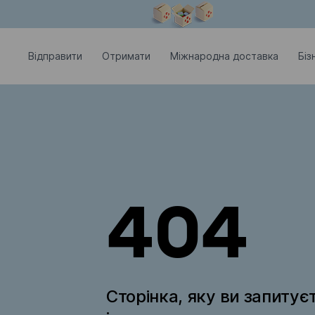
Модальне вікно відкрите
Відправити
Отримати
Міжнародна доставка
Біз
404
Сторінка, яку ви запитує