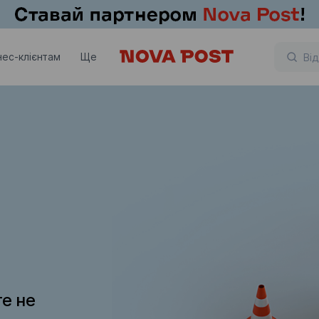
нес-клієнтам
Ще
те не