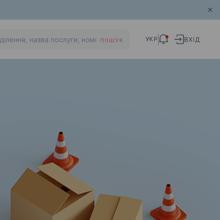
УКР
ВХІД
ПОШУК