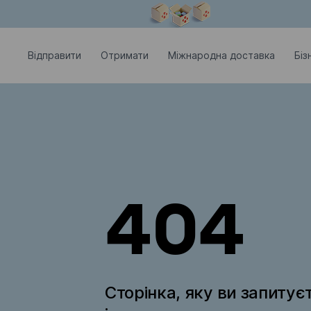
Модальне вікно відкрите
Відправити
Отримати
Міжнародна доставка
Біз
404
Сторінка, яку ви запитує