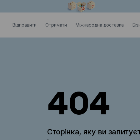
Модальне вікно відкрите
Відправити
Отримати
Міжнародна доставка
Біз
404
Сторінка, яку ви запитує