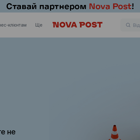
нес-клієнтам
Ще
те не