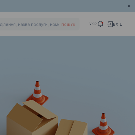
УКР
ВХІД
ПОШУК