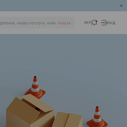
УКР
ВХІД
ПОШУК