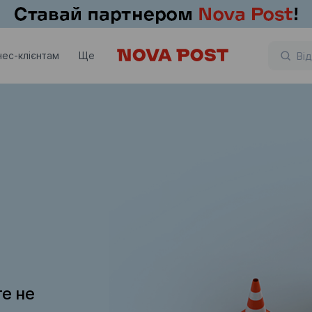
нес-клієнтам
Ще
те не