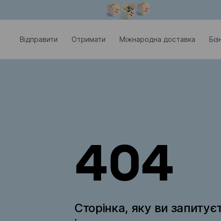
Модальне вікно відкрите
Відправити
Отримати
Міжнародна доставка
Біз
404
Сторінка, яку ви запитує