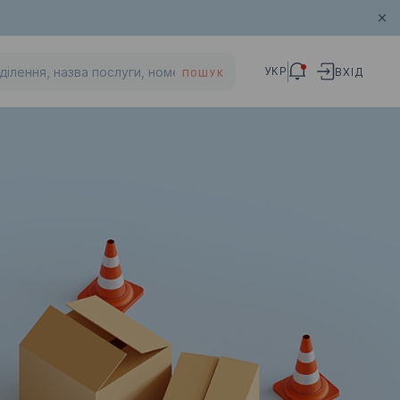
УКР
ВХІД
ПОШУК