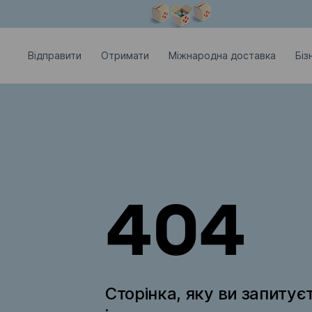
Модальне вікно відкрите
Відправити
Отримати
Міжнародна доставка
Біз
404
Сторінка, яку ви запитує