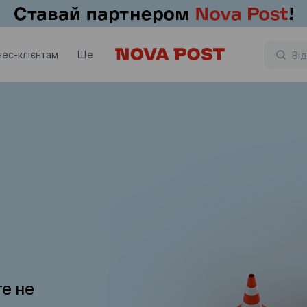
нес-клієнтам
Ще
те не