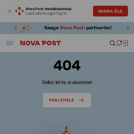
Modaalaken on avatud
Nova Post mobiilirakendus
MINNA ÜLE
Laadi alla Google Play'st
404
Sellist lehte ei eksisteeri
PEALEHELE