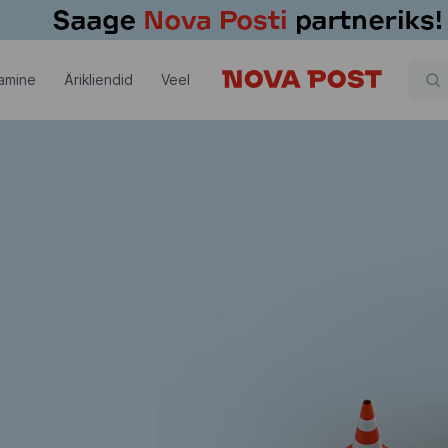
amine
Ärikliendid
Veel