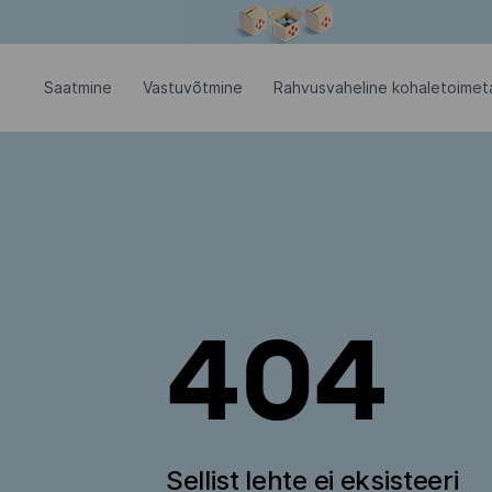
Modaalaken on avatud
Saatmine
Vastuvõtmine
Rahvusvaheline kohaletoimet
404
Sellist lehte ei eksisteeri