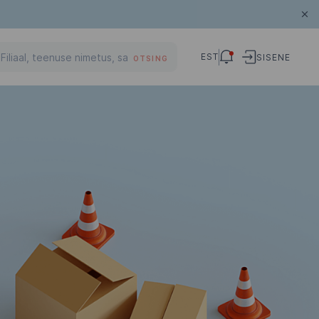
EST
SISENE
OTSING