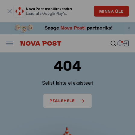
Modaalaken on avatud
Nova Post mobiilirakendus
MINNA ÜLE
Laadi alla Google Play'st
404
Sellist lehte ei eksisteeri
PEALEHELE