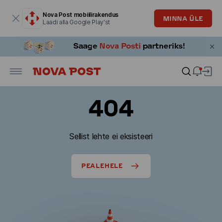
Modaalaken on avatud
Nova Post mobiilirakendus
MINNA ÜLE
Laadi alla Google Play'st
404
Sellist lehte ei eksisteeri
PEALEHELE