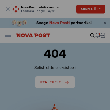
Modaalaken on avatud
Nova Post mobiilirakendus
MINNA ÜLE
Laadi alla Google Play'st
404
Sellist lehte ei eksisteeri
PEALEHELE