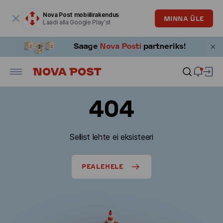
Modaalaken on avatud
Nova Post mobiilirakendus
MINNA ÜLE
Laadi alla Google Play'st
404
Sellist lehte ei eksisteeri
PEALEHELE