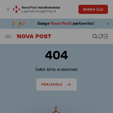
Modaalaken on avatud
Nova Post mobiilirakendus
MINNA ÜLE
Laadi alla Google Play'st
404
Sellist lehte ei eksisteeri
PEALEHELE