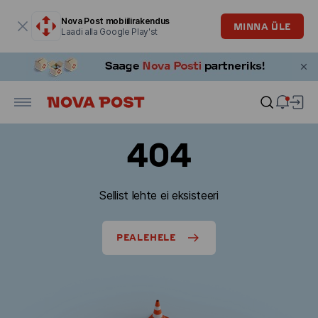
Modaalaken on avatud
Nova Post mobiilirakendus
MINNA ÜLE
Laadi alla Google Play'st
404
Sellist lehte ei eksisteeri
PEALEHELE