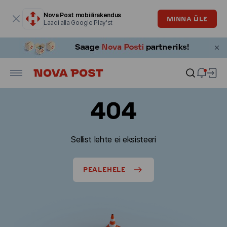
Modaalaken on avatud
Nova Post mobiilirakendus
MINNA ÜLE
Laadi alla Google Play'st
404
Sellist lehte ei eksisteeri
PEALEHELE