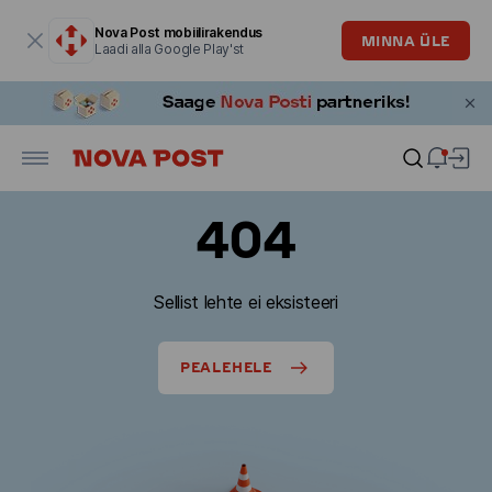
Modaalaken on avatud
Nova Post mobiilirakendus
MINNA ÜLE
Laadi alla Google Play'st
404
Sellist lehte ei eksisteeri
PEALEHELE