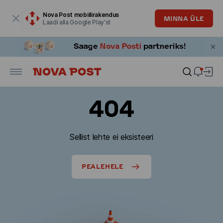
Modaalaken on avatud
Nova Post mobiilirakendus
MINNA ÜLE
Laadi alla Google Play'st
404
Sellist lehte ei eksisteeri
PEALEHELE