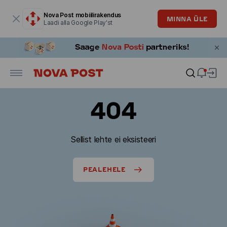
Modaalaken on avatud
Nova Post mobiilirakendus
MINNA ÜLE
Laadi alla Google Play'st
404
Sellist lehte ei eksisteeri
PEALEHELE