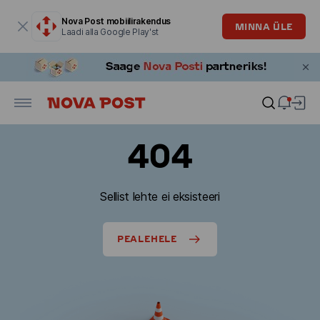
Modaalaken on avatud
Nova Post mobiilirakendus
MINNA ÜLE
Laadi alla Google Play'st
404
Sellist lehte ei eksisteeri
PEALEHELE